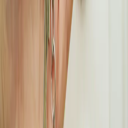
van betaalde positie.
Duidelijke bedrijfsinformatie
Zie in een oogopslag openingstijden, servicegebied en specialisaties
van lokale slotenmakers.
Gratis te gebruiken
Zoeken, vergelijken en oriënteren op slotenmakers in Nederland is
volledig gratis.
Lokale focus in Nederland
Vind snel resultaten bij jou in de buurt of per stad, van slotenmaker
amsterdam tot slotenmaker groningen.