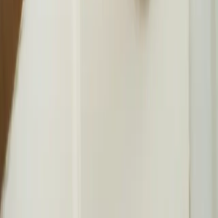
Hoe werkt het vergelijken via dit platform?
Hoe objectief is deze dienst?
Zijn er kosten verbonden aan jullie dienst?
Welke informatie zie ik per slotenmaker?
Wat betekenen AI-gevalideerde reviews?
Kan ik zoeken in een specifieke stad?
Kan ik ook zoeken op huidige locatie?
Voor welke situaties kan ik dit platform gebruiken?
Moet ik direct contact opnemen via het platform?