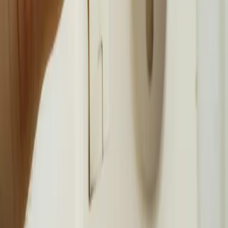
“
We zochten hulp bij een sleutel afgebroken in slot. Via dit platform
snel een specialist gevonden die het professioneel oploste.
”
Hans Mulder
Eindhoven
“
Fijn dat je eenvoudig lokale slotenmakers kunt vergelijken zonder
gedoe. Precies wat ik nodig had.
”
Emma van Dijk
Groningen
Veelgestelde Vragen
Alles over offertes aanvragen en je aanvraag beheren via ons
platform