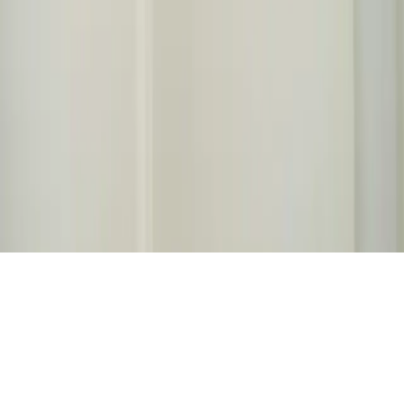
Over ons
Hoe het werkt
Veelgestelde vragen
Blog
Contact
Juridisch
Privacybeleid
Cookiebeleid
©
2026
Slotenmaker Bij Mij
. Alle rechten voorbehouden.
Services