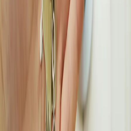
Waarom slotenmakers vergelijken via ons
platform?
Vind lokale specialisten en beoordeel ze op AI-gevalideerde reviews
en bedrijfsinformatie
AI-gevalideerde reviews
Reviews worden extra geanalyseerd zodat je sneller betrouwbare
signalen per slotenmaker ziet.
Objectieve vergelijking
Vergelijk bedrijven op kwaliteit en lokale relevantie, niet op basis