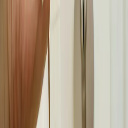
“
Onze voordeur ging niet meer open. Via deze site snel een
betrouwbare slotenmaker gevonden die direct kon helpen.
”
Maria de Vries
Rotterdam
“
Het was duidelijk en snel: op basis van AI-gevalideerde reviews
meteen gezien welke slotenmaker het beste paste.
”
Pieter Jansen
Utrecht
“
Heel fijn dat alles digitaal kan. De slotenmaker kwam dezelfde dag
langs om het cilinderslot te vervangen. Top service!
”
Sophie Vermeulen
Den Haag