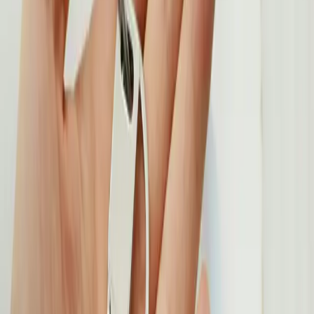
Snelle hulp bij cilinderslot vervangen en vervangen cilinderslot bij
schade of verouderde beveiliging.
cilinderslot vervangen, vervangen cilinderslot, deur slot
Sleutelservice
Voor bijmaken sleutel, bijmaken sleutels en sleutel bijmaken in de
buurt bij lokale specialisten.
bijmaken sleutel, bijmaken sleutels, sleutels bijmaken, sleutel kluis
Deuren openen
Niet-destructief openen deuren wanneer je buitengesloten bent of je
deur niet meer open gaat.
openen deuren, sloten deur, deuren sloten
Afgebroken sleutel in slot
Spoedhulp bij sleutel afgebroken in slot of sleutel in het slot
afgebroken, inclusief veilige verwijdering.