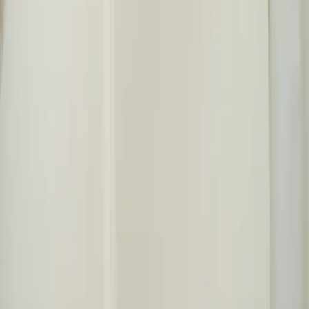
Vind direct een betrouwbare slotenmaker
in jouw buurt
Vergelijk op AI-gevalideerde reviews, openingstijden en
specialisaties zodat je sneller de juiste keuze maakt.
Bekijk slotenmakers in de buurt
Vraag offertes aan voor inbraakbeveiliging
Lokale resultaten • AI-gevalideerde reviews • Vergelijk en kies zelf
Slotenmaker Bij Mij
Vind snel een slotenmaker bij jou in de buurt of in een specifieke
stad in Nederland.
Snelle Links
Over ons
Hoe het werkt
Veelgestelde vragen
Blog
Contact