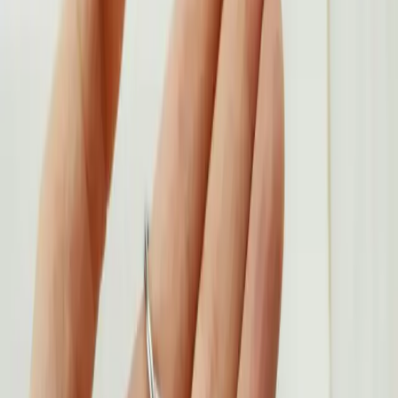
Trustpilot-profiel met (eveneens) positieve score.
(
mkslotenservice.nl
)
Transparantie-signalen op de site: vaste tarieven vooraf en expliciete
prijsbandbreedtes (bv. €125–€225 voor deur openen) en indicaties
dat factuur/pinnen mogelijk is. (
mkslotenservice.nl
)
Voor zover zichtbaar proactief PKVW-gerelateerde
positionering/terminologie: MK Slotenservice vermeldt o.a. inzet
van (gecertificeerde) sloten en kerntrekbeveiliging, en spreekt over
richtlijnen inbraakpreventie. Dit is geen hard PKVW-certificaat-
bewijs voor dát bedrijf, maar is wél inhoudelijk relevant.
(
mkslotenservice.nl
)
Nadelen
Geen hard, verifieerbaar bewijs gevonden dat MK Slotenservice