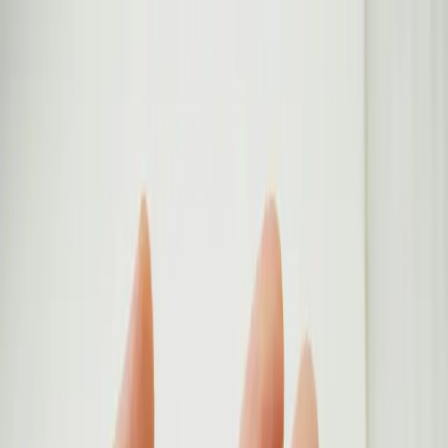
Slotenmaker
BijMij
.nl
Diensten
Vind slotenmaker
Blog
Gratis Offerte
MK Slotenservice: 24/7 Slotenmaker in
Rotterdam
Slotenmaker in Rotterdam — bekijk beoordeling, voordelen,
openingstijden en contact.
Nu open
4.3
Meer in
Rotterdam
Over
MK Slotenservice profileert zich als 24/7 slotenmaker in Rotterdam
en biedt diensten die passen bij de kern van het vak (deur openen,
slot/cilinder vervangen, schadevrij werken waar mogelijk, en