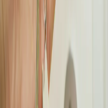
Bezoek Website